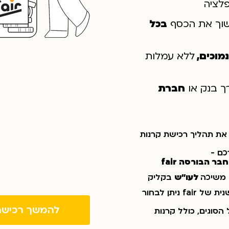
פלציה
וך את הכסף
בכל
נמוכים,
ללא עמלות
ך בנק או
חברת
את תהליך רכישת קרנות
כם -
ר הבורסה fair
ך משיכה
לעו״ש
בקליק
באפליקציה החדשנית של fair ניתן לבחור
להמשך רכישה ב 
הסוגים, כולל קרנות